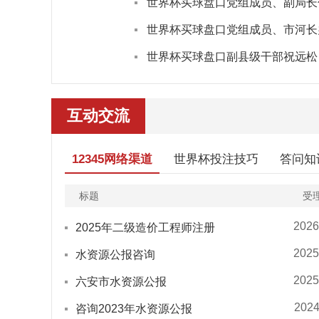
世界杯买球盘口党组成员、副局长
世界杯买球盘口党组成员、市河长
世界杯买球盘口副县级干部祝远松
互动交流
12345网络渠道
世界杯投注技巧
答问知
标题
受
2026
2025年二级造价工程师注册
2025
水资源公报咨询
2025
六安市水资源公报
2024
咨询2023年水资源公报