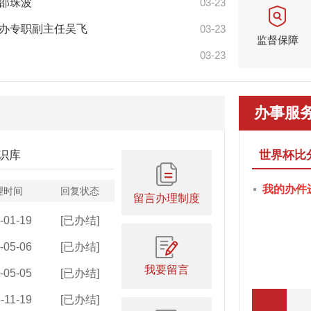
邵珠波
03-23
办专职副主任吴飞
03-23
监督保障
03-23
办事服
识库
世界杯比
我的办件
理时间
回复状态
留言办理制度
-01-19
[已办结]
-05-06
[已办结]
我要留言
-05-05
[已办结]
-11-19
[已办结]