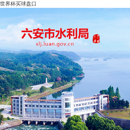
世界杯买球盘口