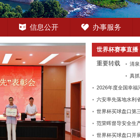
信息公开
办事服务
世界杯赛事直播
重要转载
清泉
真抓
2026年度全国幸
六安率先落地水利
世界杯买球盘口第
世界杯买球盘口开