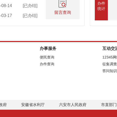
办件
-08-14
[已办结]
统计
留言查询
-03-17
[已办结]
办事服务
互动交
便民查询
12345
办件查询
征集调查
答问知识
政府
安徽省水利厅
六安市人民政府
市直部门