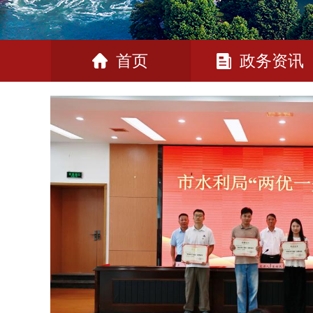
首页
政务资讯