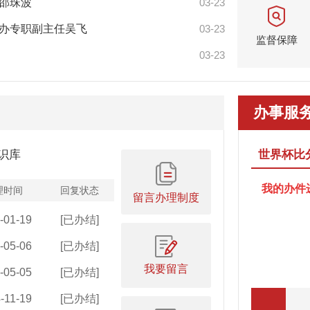
邵珠波
03-23
办专职副主任吴飞
03-23
监督保障
03-23
办事服
识库
世界杯比
我的办件
理时间
回复状态
留言办理制度
-01-19
[已办结]
-05-06
[已办结]
我要留言
-05-05
[已办结]
-11-19
[已办结]