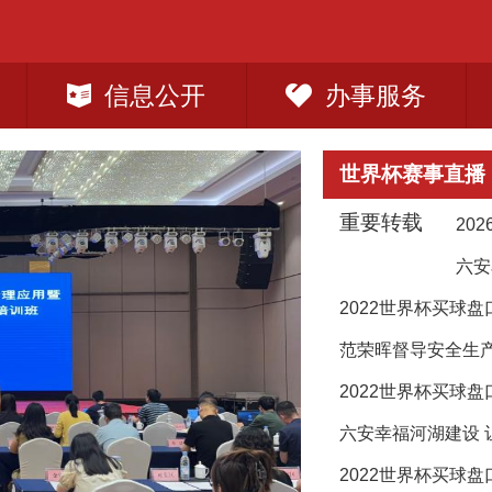
信息公开
办事服务
世界杯赛事直播
重要转载
20
六安
2022世界杯买球
六安幸福河湖建设 让