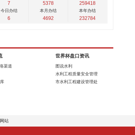
7
5378
259418
今日
办结
本月
办结
本年
办结
6
4692
232784
流
世界杯盘口资讯
网络渠道
图说水利
水利工程质量安全管理
库
市水利工程建设管理处
网站