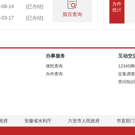
办件
-08-14
[已办结]
统计
留言查询
-03-17
[已办结]
办事服务
互动交
便民查询
12345
办件查询
征集调查
答问知识
政府
安徽省水利厅
六安市人民政府
市直部门