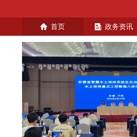
首页
政务资讯