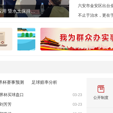
2026年度安徽省智慧水土保持系统生态治理应用 暨水土保持重点工程数据入库培训班在我市举办
界杯赛事预测
足球赔率分析
界杯买球盘口
03-23
公开制度
刘芳芳
03-23