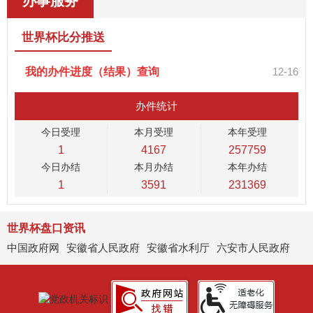
办事服务
世界杯比分推送
我的办件进度（结果）查询
12-16
办件统计
今日
受理
本月
受理
本年
受理
1
4167
257759
今日
办结
本月
办结
本年
办结
1
3591
231369
世界杯盘口资讯
中国政府网
安徽省人民政府
安徽省水利厅
六安市人民政府