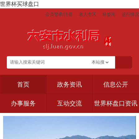
世界杯买球盘口
会员登录/注册
老人专区
标签库
运行情况
首页
政务资讯
信息公开
办事服务
互动交流
世界杯盘口资讯