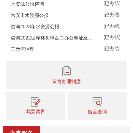
[已办结]
水资源公报咨询
[已办结]
六安市水资源公报
[已办结]
咨询2023年水资源公报
[已办结]
咨询2022世界杯买球盘口办公地址及电话？
[已办结]
三元河治理
留言办理制度
我要留言
留言查询