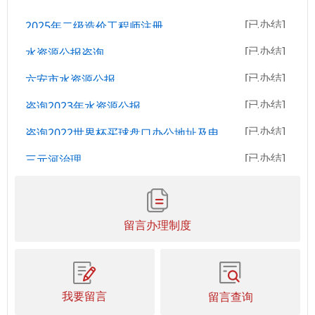
[已办结]
2025年二级造价工程师注册
[已办结]
水资源公报咨询
[已办结]
六安市水资源公报
[已办结]
咨询2023年水资源公报
[已办结]
咨询2022世界杯买球盘口办公地址及电话？
[已办结]
三元河治理
留言办理制度
我要留言
留言查询