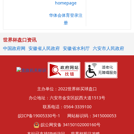
homepage
华体会体育登录注
册
世界杯盘口资讯
中国政府网
安徽省人民政府
安徽省水利厅
六安市人民政府
主办单位：2022世界杯买球盘口
办公地址：六安市金安区皖西大道1513号
联系电话：0564-3339100
皖ICP备19005330号-1
网站标识码：3415000053
皖公网安备 34150102000160号
本站已支持IPV6访问
世界杯投注攻略