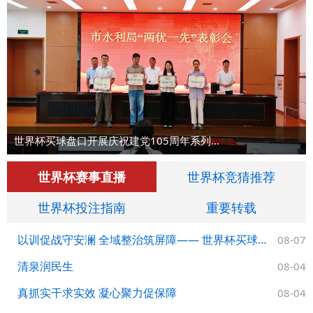
世界杯买球盘口开展庆祝建党105周年系列活动
世界杯赛事直播
世界杯竞猜推荐
世界杯投注指南
重要转载
以训促战守安澜 全域整治筑屏障—— 世界杯买球盘口召开中小型水库保坝应急培训暨 "大排查、大整治、大提升"...
08-07
清泉润民生
08-04
真抓实干求实效 凝心聚力促保障
08-04