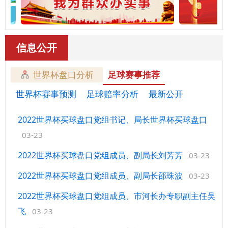
信息公开
世界杯盘口分析
足球赛事推荐
世界杯赛事预测
足球赔率分析
最新公开
2022世界杯买球盘口党组书记、局长世界杯买球盘口
03-23
2022世界杯买球盘口党组成员、副局长刘芳芳
03-23
2022世界杯买球盘口党组成员、副局长邵珠波
03-23
2022世界杯买球盘口党组成员、市河长办专职副主任吴
飞
03-23