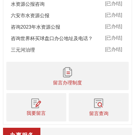
[已办结]
水资源公报咨询
[已办结]
六安市水资源公报
[已办结]
咨询2023年水资源公报
[已办结]
咨询世界杯买球盘口办公地址及电话？
[已办结]
三元河治理
留言办理制度
我要留言
留言查询