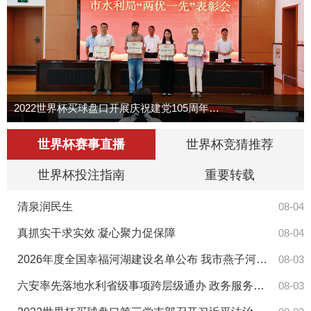
2022世界杯买球盘口开展庆祝建党105周年系列活动
世界杯赛事直播
世界杯竞猜推荐
世界杯投注指南
重要转载
清泉润民生
08-04
真抓实干求实效 凝心聚力促保障
08-04
2026年度全国幸福河湖建设名单公布 我市燕子河成功入选
08-03
六安率先落地水利省级事项跨层级通办 政务服务实现就近可办
08-03