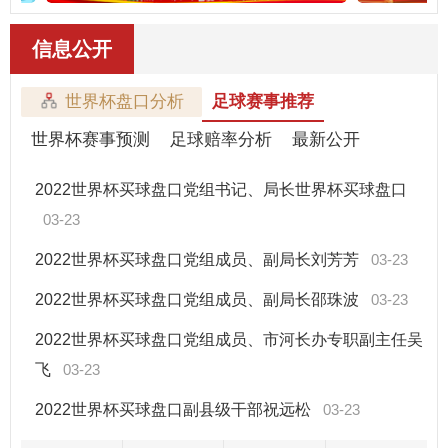
信息公开
世界杯盘口分析
足球赛事推荐
世界杯赛事预测
足球赔率分析
最新公开
2022世界杯买球盘口党组书记、局长世界杯买球盘口
03-23
2022世界杯买球盘口党组成员、副局长刘芳芳
03-23
2022世界杯买球盘口党组成员、副局长邵珠波
03-23
2022世界杯买球盘口党组成员、市河长办专职副主任吴
飞
03-23
2022世界杯买球盘口副县级干部祝远松
03-23