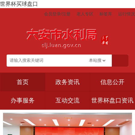
世界杯买球盘口
会员登录/注册
老人专区
标签库
运行情况
首页
政务资讯
信息公开
办事服务
互动交流
世界杯盘口资讯