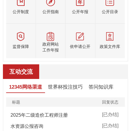
公开制度
公开指南
公开年报
公开目录
政府网站
监督保障
依申请公开
政策文件库
工作年报
互动交流
12345网络渠道
世界杯投注技巧
答问知识库
标题
回复状态
[已办结]
2025年二级造价工程师注册
[已办结]
水资源公报咨询