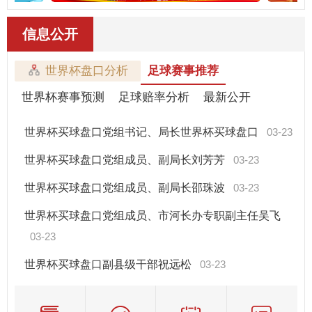
信息公开
世界杯盘口分析
足球赛事推荐
世界杯赛事预测
足球赔率分析
最新公开
世界杯买球盘口党组书记、局长世界杯买球盘口
03-23
世界杯买球盘口党组成员、副局长刘芳芳
03-23
世界杯买球盘口党组成员、副局长邵珠波
03-23
世界杯买球盘口党组成员、市河长办专职副主任吴飞
03-23
世界杯买球盘口副县级干部祝远松
03-23