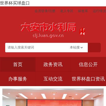
世界杯买球盘口
会员登录/注册
老人专区
标签库
运行情况
首页
政务资讯
信息公开
办事服务
互动交流
世界杯盘口资讯